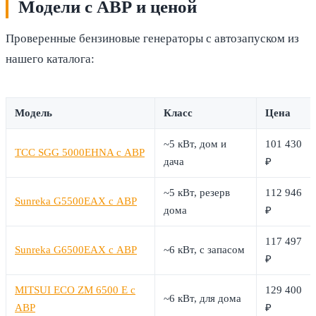
Модели с АВР и ценой
Проверенные бензиновые генераторы с автозапуском из
нашего каталога:
Модель
Класс
Цена
~5 кВт, дом и
101 430
ТСС SGG 5000EHNA с АВР
дача
₽
~5 кВт, резерв
112 946
Sunreka G5500EAX с АВР
дома
₽
117 497
Sunreka G6500EAX с АВР
~6 кВт, с запасом
₽
MITSUI ECO ZM 6500 E с
129 400
~6 кВт, для дома
АВР
₽