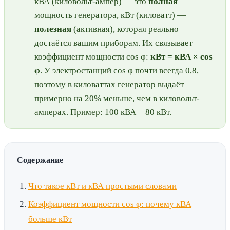
кВА (киловольт-ампер) — это
полная
мощность генератора, кВт (киловатт) —
полезная
(активная), которая реально
достаётся вашим приборам. Их связывает
коэффициент мощности cos φ:
кВт = кВА × cos
φ
. У электростанций cos φ почти всегда 0,8,
поэтому в киловаттах генератор выдаёт
примерно на 20% меньше, чем в киловольт-
амперах. Пример: 100 кВА = 80 кВт.
Содержание
Что такое кВт и кВА простыми словами
Коэффициент мощности cos φ: почему кВА
больше кВт