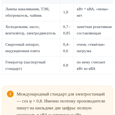
Лампы накаливания, ТЭН,
кВт = кВА, «пены»
1,0
обогреватель, чайник
нет
Холодильник, насос,
0,7–
заметная реактивная
вентилятор, электродвигатель
0,85
составляющая
Сварочный аппарат,
0,4–
очень «тяжёлая»
индукционная плита
0,6
нагрузка
Генератор (паспортный
по нему считают
0,8
стандарт)
кВт из кВА
Международный стандарт для электростанций
— cos φ = 0,8. Именно поэтому производители
пишут на шильдике две цифры: полную
мощность в кВА и активную в кВт,