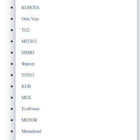
KUBOTA
Onis Visa
ТСС
MITSUI
SDMO
Фрегат
TOYO
KUB
MGE
EcoPower
MOTOR
Mitsudiesel